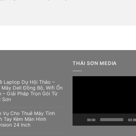
THÁI SƠN MEDIA
Trình
ê Laptop Dự Hội Thảo –
chơi
 Máy Dell Đồng Bộ, Wifi Ổn
h – Giải Pháp Trọn Gói Từ
Video
i Sơn
h Vụ Cho Thuê Máy Tính
h Tay Kèm Màn Hình
00:00
03:3
vision 24 Inch