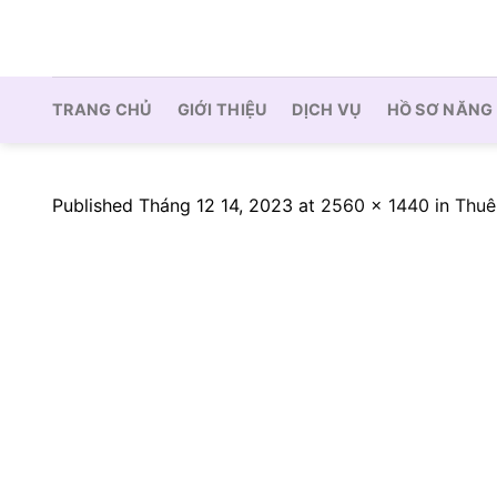
Skip
to
content
TRANG CHỦ
GIỚI THIỆU
DỊCH VỤ
HỒ SƠ NĂNG
Published
Tháng 12 14, 2023
at
2560 × 1440
in
Thuê