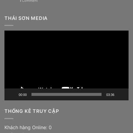
1
Comment
THÁI SƠN MEDIA
Trình
chơi
Video
00:00
03:36
THỐNG KÊ TRUY CẬP
Khách hàng Online: 0