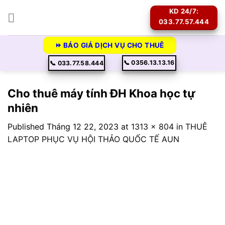
Skip
KD 24/7:
to
033.77.57.444
content
⏩ BÁO GIÁ DỊCH VỤ CHO THUÊ
📞 0356.13.13.16
📞 033.77.58.444
Cho thuê máy tính ĐH Khoa học tự
nhiên
Published
Tháng 12 22, 2023
at
1313 × 804
in
THUÊ
LAPTOP PHỤC VỤ HỘI THẢO QUỐC TẾ AUN