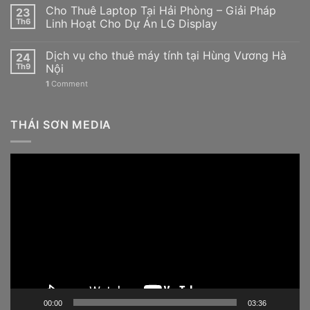
Cho Thuê Laptop Tại Hải Phòng – Giải Pháp
23
Th6
Linh Hoạt Cho Dự Án LG Display
Dịch vụ cho thuê máy tính tại Hùng Vương Hà
24
Th9
Nội
1
Comment
THÁI SƠN MEDIA
Trình
chơi
Video
00:00
03:36