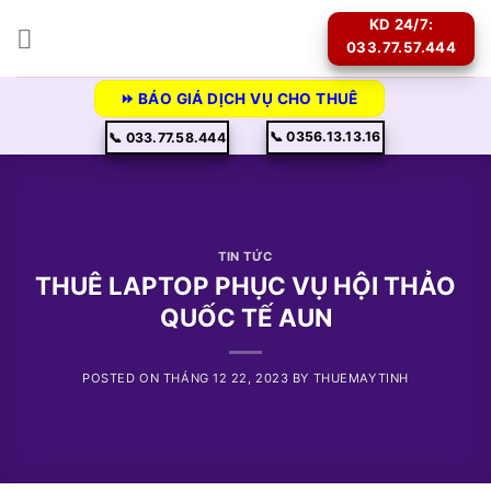
Skip
KD 24/7:
to
033.77.57.444
content
⏩ BÁO GIÁ DỊCH VỤ CHO THUÊ
📞 0356.13.13.16
📞 033.77.58.444
TIN TỨC
THUÊ LAPTOP PHỤC VỤ HỘI THẢO
QUỐC TẾ AUN
POSTED ON
THÁNG 12 22, 2023
BY
THUEMAYTINH