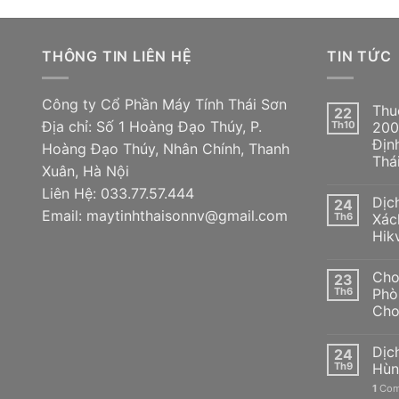
THÔNG TIN LIÊN HỆ
TIN TỨC
Công ty Cổ Phần Máy Tính Thái Sơn
Thu
22
Địa chỉ: Số 1 Hoàng Đạo Thúy, P.
Th10
200
Địn
Hoàng Đạo Thúy, Nhân Chính, Thanh
Thá
Xuân, Hà Nội
Liên Hệ: 033.77.57.444
Dịc
24
Email: maytinhthaisonnv@gmail.com
Th6
Xác
Hik
Cho
23
Th6
Phò
Cho
Dịc
24
Th9
Hùn
1
Com