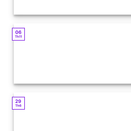
06
Th11
29
Th6