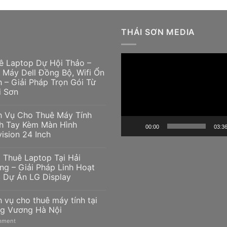
THÁI SƠN MEDIA
Trình
ê Laptop Dự Hội Thảo –
chơi
 Máy Dell Đồng Bộ, Wifi Ổn
h – Giải Pháp Trọn Gói Từ
Video
i Sơn
h Vụ Cho Thuê Máy Tính
h Tay Kèm Màn Hình
00:00
03:3
vision 24 Inch
 Thuê Laptop Tại Hải
ng – Giải Pháp Linh Hoạt
 Dự Án LG Display
h vụ cho thuê máy tính tại
g Vương Hà Nội
ment