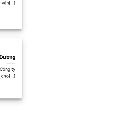
văn[...]
i Dương
 Công ty
cho[...]