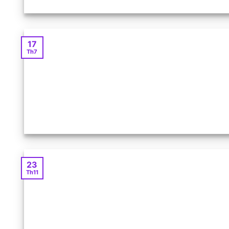
17
Th7
23
Th11