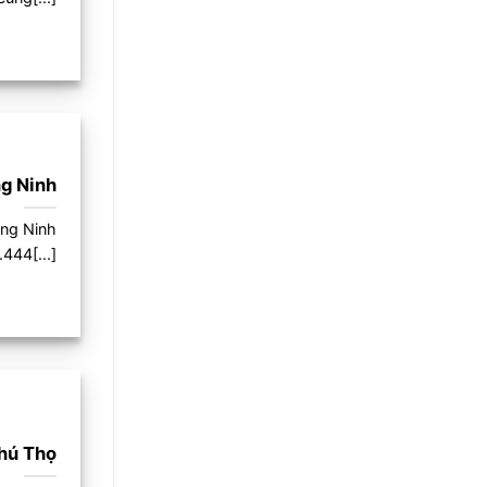
ng Ninh
ảng Ninh
444[...]
Phú Thọ