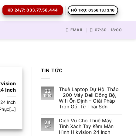
KD 24/7: 033.77.58.444
HỖ TRỢ: 0356.13.13.16
EMAIL
07:30 - 18:00
TIN TỨC
vision
Thuê Laptop Dự Hội Thảo
24 Inch
22
– 200 Máy Dell Đồng Bộ,
Th10
Wifi Ổn Định – Giải Pháp
 24 Inch
Trọn Gói Từ Thái Sơn
Phục[...]
Dịch Vụ Cho Thuê Máy
24
Tính Xách Tay Kèm Màn
Th6
Hình Hikvision 24 Inch