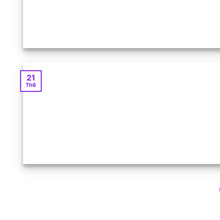
21
Th6