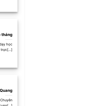
o tháng
 dạy học
trực[...]
 Quang
g Chuyên
cung[...]