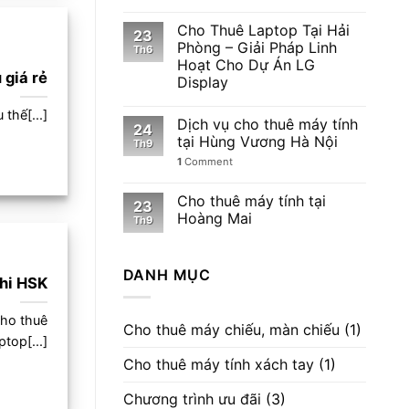
Cho Thuê Laptop Tại Hải
23
Phòng – Giải Pháp Linh
Th6
Hoạt Cho Dự Án LG
 giá rẻ
Display
thế[...]
Dịch vụ cho thuê máy tính
24
tại Hùng Vương Hà Nội
Th9
1
Comment
Cho thuê máy tính tại
23
Hoàng Mai
Th9
DANH MỤC
thi HSK
cho thuê
Cho thuê máy chiếu, màn chiếu
(1)
ptop[...]
Cho thuê máy tính xách tay
(1)
Chương trình ưu đãi
(3)