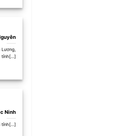
Nguyên
ú Lương,
tỉnh[...]
ắc Ninh
ỉnh[...]