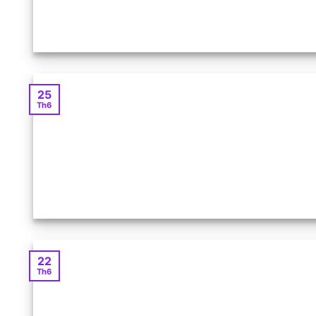
25
Th6
22
Th6