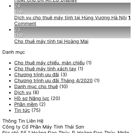
24
Th9
Dịch vụ cho thuê máy tính tại Hùng Vương Hà Nội
1
Comment
23
Th9
Cho thuê máy tính tại Hoàng Mai
Danh mục
Cho thuê máy chiếu, màn chiếu
(1)
Cho thuê máy tính xách tay
(1)
Chương trình ưu đãi
(3)
Chương trình ưu đãi Tháng 4/2020
(1)
Danh mục cho thuê
(10)
Dịch vụ
(8)
Hồ sơ Năng lực
(20)
Phần mềm
(2)
Tin tức
(75)
Thông Tin Liên Hệ
Công ty Cổ Phần Máy Tính Thái Sơn
Địa chỉ: Số 1 Hoàng Đạo Thúy, P. Hoàng Đạo Thúy, Nhân