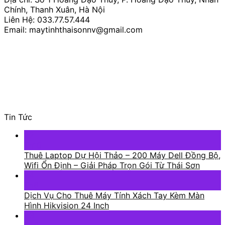
Chính, Thanh Xuân, Hà Nội
Liên Hệ: 033.77.57.444
Email: maytinhthaisonnv@gmail.com
Tin Tức
22
Th10
Thuê Laptop Dự Hội Thảo – 200 Máy Dell Đồng Bộ,
Wifi Ổn Định – Giải Pháp Trọn Gói Từ Thái Sơn
24
Th6
Dịch Vụ Cho Thuê Máy Tính Xách Tay Kèm Màn
Hình Hikvision 24 Inch
23