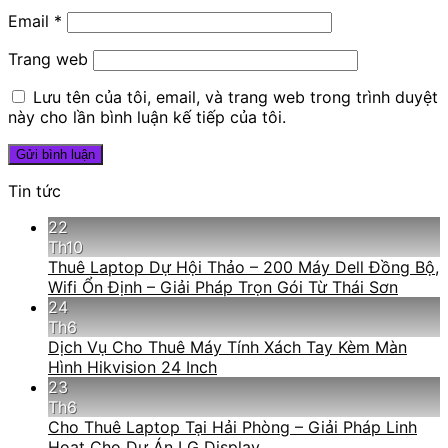
Email
*
Trang web
Lưu tên của tôi, email, và trang web trong trình duyệt
này cho lần bình luận kế tiếp của tôi.
Tin tức
22
Th10
Thuê Laptop Dự Hội Thảo – 200 Máy Dell Đồng Bộ,
Wifi Ổn Định – Giải Pháp Trọn Gói Từ Thái Sơn
24
Th6
Dịch Vụ Cho Thuê Máy Tính Xách Tay Kèm Màn
Hình Hikvision 24 Inch
23
Th6
Cho Thuê Laptop Tại Hải Phòng – Giải Pháp Linh
Hoạt Cho Dự Án LG Display