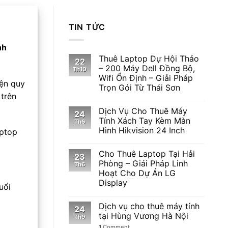
TIN TỨC
nh
Thuê Laptop Dự Hội Thảo
22
– 200 Máy Dell Đồng Bộ,
Th10
Wifi Ổn Định – Giải Pháp
iện quy
Trọn Gói Từ Thái Sơn
 trên
Dịch Vụ Cho Thuê Máy
24
Tính Xách Tay Kèm Màn
Th6
Hình Hikvision 24 Inch
aptop
Cho Thuê Laptop Tại Hải
23
Phòng – Giải Pháp Linh
Th6
Hoạt Cho Dự Án LG
Display
uổi
Dịch vụ cho thuê máy tính
24
tại Hùng Vương Hà Nội
Th9
1
Comment