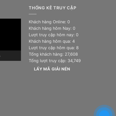
THỐNG KÊ TRUY CẬP
Khách hàng Online: 0
Khách hàng hôm Nay: 0
Lượt truy cập hôm nay: 0
Khách hàng hôm qua: 4
Lượt truy cập hôm qua: 8
Tổng khách hàng: 27,608
6
Tổng lượt truy cập: 34,749
LẤY MÃ GIẢI NÉN