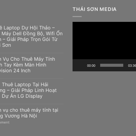
THÁI SƠN MEDIA
Trình
ê Laptop Dự Hội Thảo –
chơi
 Máy Dell Đồng Bộ, Wifi Ổn
h – Giải Pháp Trọn Gói Từ
Video
i Sơn
h Vụ Cho Thuê Máy Tính
h Tay Kèm Màn Hình
00:00
03:3
vision 24 Inch
 Thuê Laptop Tại Hải
ng – Giải Pháp Linh Hoạt
 Dự Án LG Display
h vụ cho thuê máy tính tại
g Vương Hà Nội
ment