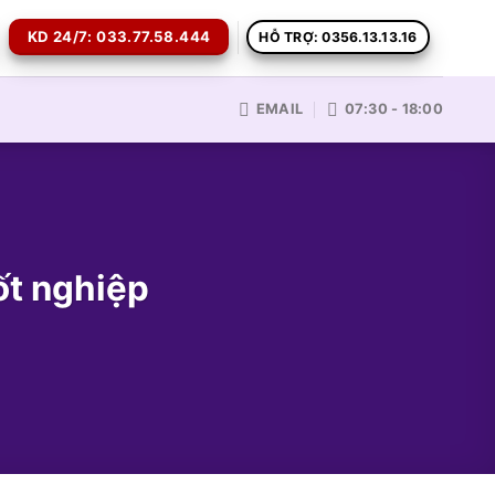
KD 24/7: 033.77.58.444
HỖ TRỢ: 0356.13.13.16
EMAIL
07:30 - 18:00
ốt nghiệp