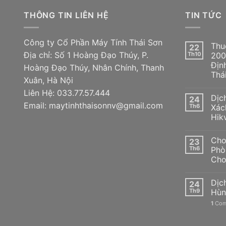
THÔNG TIN LIÊN HỆ
TIN TỨC
Công ty Cổ Phần Máy Tính Thái Sơn
Thu
22
Địa chỉ: Số 1 Hoàng Đạo Thúy, P.
Th10
200
Địn
Hoàng Đạo Thúy, Nhân Chính, Thanh
Thá
Xuân, Hà Nội
Liên Hệ: 033.77.57.444
Dịc
24
Email: maytinhthaisonnv@gmail.com
Th6
Xác
Hik
Cho
23
Th6
Phò
Cho
Dịc
24
Th9
Hùn
1
Com