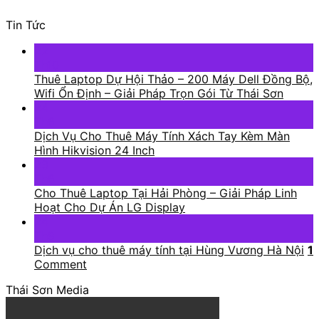
Tin Tức
22
Th10
Thuê Laptop Dự Hội Thảo – 200 Máy Dell Đồng Bộ,
Wifi Ổn Định – Giải Pháp Trọn Gói Từ Thái Sơn
24
Th6
Dịch Vụ Cho Thuê Máy Tính Xách Tay Kèm Màn
Hình Hikvision 24 Inch
23
Th6
Cho Thuê Laptop Tại Hải Phòng – Giải Pháp Linh
Hoạt Cho Dự Án LG Display
24
Th9
Dịch vụ cho thuê máy tính tại Hùng Vương Hà Nội
1
Comment
Thái Sơn Media