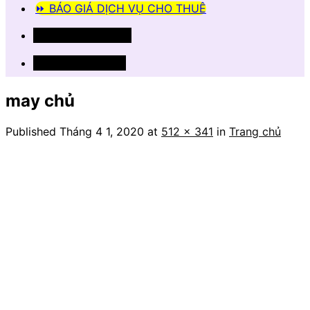
⏩ BÁO GIÁ DỊCH VỤ CHO THUÊ
📞 033.77.58.444
📞 0356.13.13.16
may chủ
Published
Tháng 4 1, 2020
at
512 × 341
in
Trang chủ