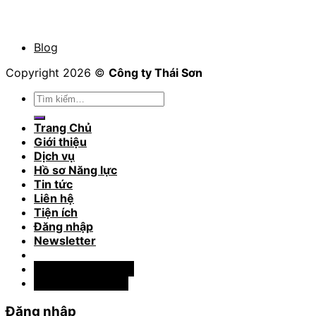
Blog
Copyright 2026 ©
Công ty Thái Sơn
Tìm
kiếm:
Trang Chủ
Giới thiệu
Dịch vụ
Hồ sơ Năng lực
Tin tức
Liên hệ
Tiện ích
Đăng nhập
Newsletter
📞 033.77.58.444
📞 0356.13.13.16
Đăng nhập