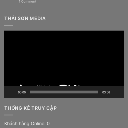
1
Comment
THÁI SƠN MEDIA
Trình
chơi
Video
00:00
03:36
THỐNG KÊ TRUY CẬP
Khách hàng Online: 0