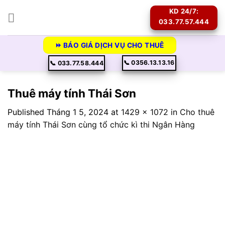
Skip
KD 24/7:
to
033.77.57.444
content
⏩ BÁO GIÁ DỊCH VỤ CHO THUÊ
📞 0356.13.13.16
📞 033.77.58.444
Thuê máy tính Thái Sơn
Published
Tháng 1 5, 2024
at
1429 × 1072
in
Cho thuê
máy tính Thái Sơn cùng tổ chức kì thi Ngân Hàng