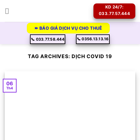
Skip
KD 24/7:
to
033.77.57.444
content
⏩ BÁO GIÁ DỊCH VỤ CHO THUÊ
📞 0356.13.13.16
📞 033.77.58.444
TAG ARCHIVES:
DỊCH COVID 19
06
Th4