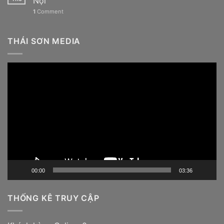
Nội
1
Comment
THÁI SƠN MEDIA
Trình
chơi
Video
00:00
03:36
THỐNG KÊ TRUY CẬP