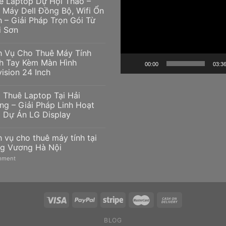
ê Laptop Dự Hội Thảo –
chơi
 Máy Dell Đồng Bộ, Wifi Ổn
h – Giải Pháp Trọn Gói Từ
Video
i Sơn
h Vụ Cho Thuê Máy Tính
h Tay Kèm Màn Hình
00:00
03:3
vision 24 Inch
 Thuê Laptop Tại Hải
ng – Giải Pháp Linh Hoạt
 Dự Án LG Display
h vụ cho thuê máy tính tại
g Vương Hà Nội
ment
BLOG