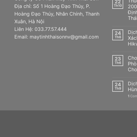
Thu
22
Địa chỉ: Số 1 Hoàng Đạo Thúy, P.
Th10
200
Địn
Hoàng Đạo Thúy, Nhân Chính, Thanh
Thá
Xuân, Hà Nội
Liên Hệ: 033.77.57.444
Dịc
24
Email: maytinhthaisonnv@gmail.com
Th6
Xác
Hik
Cho
23
Th6
Phò
Cho
Dịc
24
Th9
Hùn
1
Com