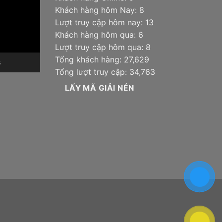
Khách hàng hôm Nay: 8
Lượt truy cập hôm nay: 13
Khách hàng hôm qua: 6
Lượt truy cập hôm qua: 8
Tổng khách hàng: 27,629
6
Tổng lượt truy cập: 34,763
LẤY MÃ GIẢI NÉN