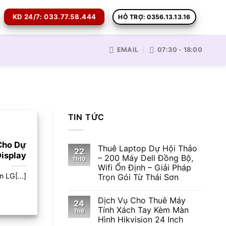
KD 24/7: 033.77.58.444
HỖ TRỢ: 0356.13.13.16
EMAIL
07:30 - 18:00
TIN TỨC
 Cho Dự
Thuê Laptop Dự Hội Thảo
22
isplay
– 200 Máy Dell Đồng Bộ,
Th10
Wifi Ổn Định – Giải Pháp
 LG[...]
Trọn Gói Từ Thái Sơn
Dịch Vụ Cho Thuê Máy
24
Tính Xách Tay Kèm Màn
Th6
Hình Hikvision 24 Inch