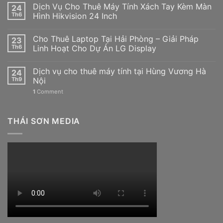
Dịch Vụ Cho Thuê Máy Tính Xách Tay Kèm Màn
24
Th6
Hình Hikvision 24 Inch
Cho Thuê Laptop Tại Hải Phòng – Giải Pháp
23
Th6
Linh Hoạt Cho Dự Án LG Display
Dịch vụ cho thuê máy tính tại Hùng Vương Hà
24
Th9
Nội
1
Comment
THÁI SƠN MEDIA