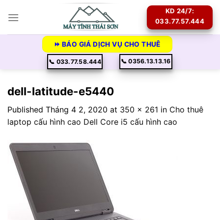
Skip
KD 24/7:
to
033.77.57.444
content
⏩ BÁO GIÁ DỊCH VỤ CHO THUÊ
📞 0356.13.13.16
📞 033.77.58.444
dell-latitude-e5440
Published
Tháng 4 2, 2020
at
350 × 261
in
Cho thuê
laptop cấu hình cao Dell Core i5 cấu hình cao