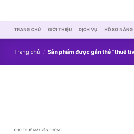
Skip
to
content
TRANG CHỦ
GIỚI THIỆU
DỊCH VỤ
HỒ SƠ NĂNG
Trang chủ
/
Sản phẩm được gắn thẻ “thuê tivi
CHO THUÊ MÁY VĂN PHÒNG