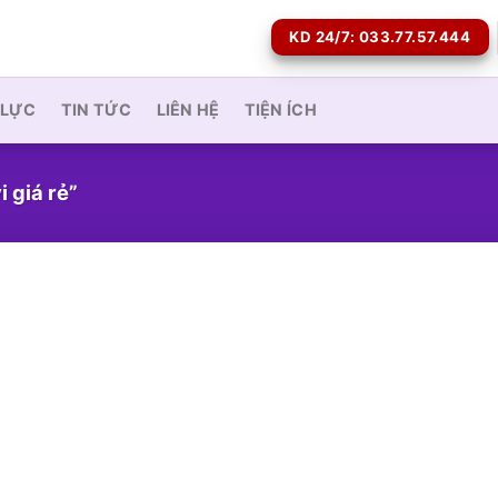
KD 24/7: 033.77.57.444
 LỰC
TIN TỨC
LIÊN HỆ
TIỆN ÍCH
 giá rẻ”