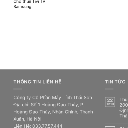
Cho thuê Tivi TV
Samsung
THÔNG TIN LIÊN HỆ
TIN TỨC
Công ty Cổ Phần Máy Tính Thái Sơn
Thu
22
Địa chỉ: Số 1 Hoàng Đạo Thúy, P.
Th10
200
Địn
Hoàng Đạo Thúy, Nhân Chính, Thanh
Thá
Xuân, Hà Nội
Liên Hệ: 033.77.57.444